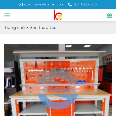
Skip
cokhi3s.vn@gmail.com
024 6329 2757
to
content
Trang chủ
>
Bàn thao tác