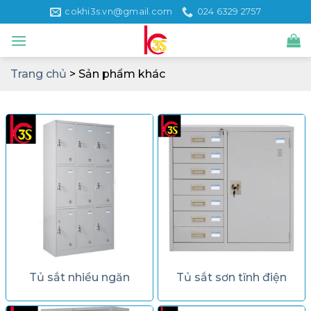
Skip
cokhi3s.vn@gmail.com
024 6329 2757
to
content
Trang chủ
>
Sản phẩm khác
Tủ sắt nhiều ngăn
Tủ sắt sơn tĩnh điện