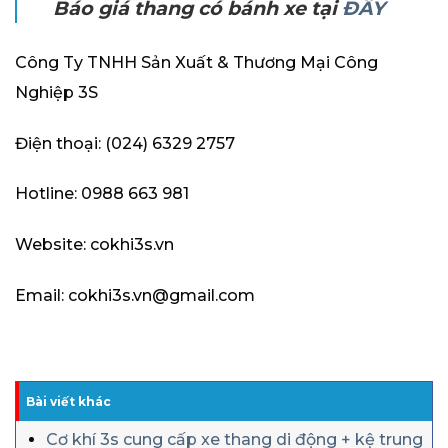
Báo giá thang có bánh xe tại
ĐÂY
Công Ty TNHH Sản Xuất & Thương Mại Công
Nghiệp 3S
Điện thoại: (024) 6329 2757
Hotline: 0988 663 981
Website: cokhi3s.vn
Email: cokhi3s.vn@gmail.com
Bài viết khác
Cơ khí 3s cung cấp xe thang di động + kệ trung