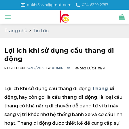
Skip
cokhi3s.vn@gmail.com
024 6329 2757
to
content
Trang chủ
>
Tin tức
Lợi ích khi sử dụng cầu thang di
động
POSTED ON
24/12/2025
BY
ADMINLBK
562 LƯỢT XEM
Lợi ích khi sử dụng cầu thang di động
Thang
di
động
, hay còn gọi là
cầu thang di động
, là loại cầu
thang có khả năng di chuyển dễ dàng từ vị trí này
sang vị trí khác nhờ hệ thống bánh xe và cơ cấu linh
hoạt. Thang di động được thiết kế để cung cấp sự