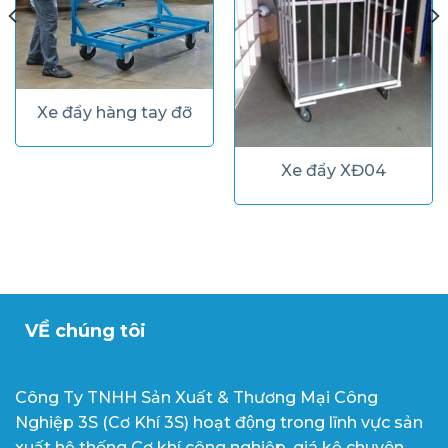
Xe đẩy hàng tay đỡ
Xe đẩy XĐ04
VỀ chúng tôi
Công Ty TNHH Sản Xuất & Thương Mại Công
Nghiệp 3S (Cơ Khí 3S) hoạt động trong lĩnh vực sản
xuất hệ thống Cơ khí công nghiệp, giá kệ chuyên