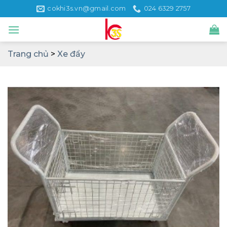
Skip
cokhi3s.vn@gmail.com
024 6329 2757
to
content
Trang chủ
>
Xe đẩy