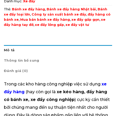
Danh mục:
Xe đẩy
Thẻ:
Bánh xe đẩy hàng
,
Bánh xe đẩy hàng Nhật bãi
,
Bánh
xe đẩy loại lớn
,
Công ty sản xuất bánh xe đẩy
,
đẩy hàng có
bánh xe
,
Mua bán bánh xe đẩy hàng
,
xe đẩy gấp gọn
,
xe
đẩy hàng tay đỡ
,
xe đẩy lồng gấp
,
xe đẩy vật tư
Mô tả
Thông tin bổ sung
Đánh giá (0)
Trong các kho hàng công nghiệp việc sử dụng
xe
đẩy hàng
(hay còn gọi là
xe kéo hàng, đẩy hàng
có bánh xe, xe đẩy công nghiệp
) cực kỳ cần thiết
bởi chúng mang đến sự thuận tiện nhất cho người
dùng. Đây là dòng sản phẩm gắn liền với hệ thống