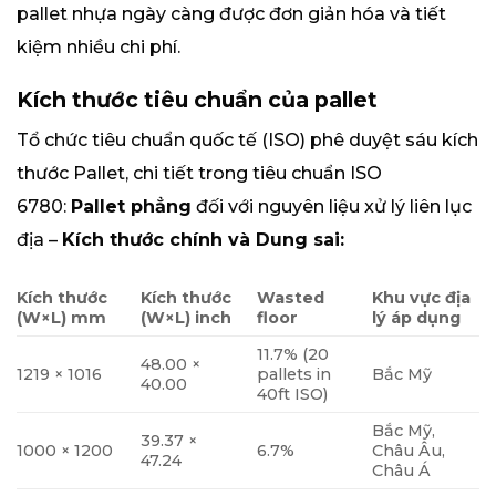
pallet nhựa ngày càng được đơn giản hóa và tiết
kiệm nhiều chi phí.
Kích thước tiêu chuẩn của pallet
Tổ chức tiêu chuẩn quốc tế (ISO) phê duyệt sáu kích
thước Pallet, chi tiết trong tiêu chuẩn ISO
6780:
Pallet phẳng
đối với nguyên liệu xử lý liên lục
địa –
Kích thước chính và Dung sai:
Kích thước
Kích thước
Wasted
Khu vực địa
(W×L) mm
(W×L) inch
floor
lý áp dụng
11.7% (20
48.00 ×
1219 × 1016
pallets in
Bắc Mỹ
40.00
40ft ISO)
Bắc Mỹ,
39.37 ×
1000 × 1200
6.7%
Châu Âu,
47.24
Châu Á