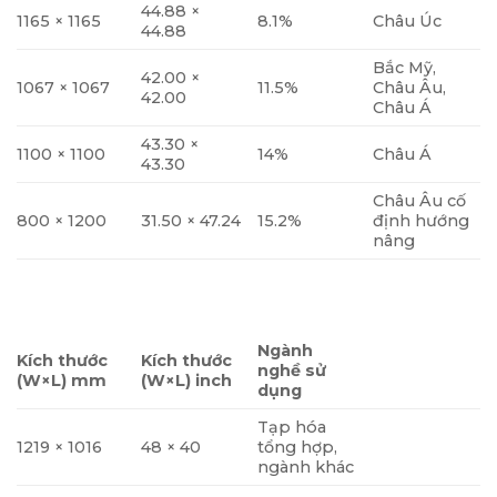
44.88 ×
1165 × 1165
8.1%
Châu Úc
44.88
Bắc Mỹ,
42.00 ×
1067 × 1067
11.5%
Châu Âu,
42.00
Châu Á
43.30 ×
1100 × 1100
14%
Châu Á
43.30
Châu Âu cố
800 × 1200
31.50 × 47.24
15.2%
định hướng
nâng
Ngành
Kích thước
Kích thước
nghề sử
(W×L) mm
(W×L) inch
dụng
Tạp hóa
1219 × 1016
48 × 40
tổng hợp,
ngành khác