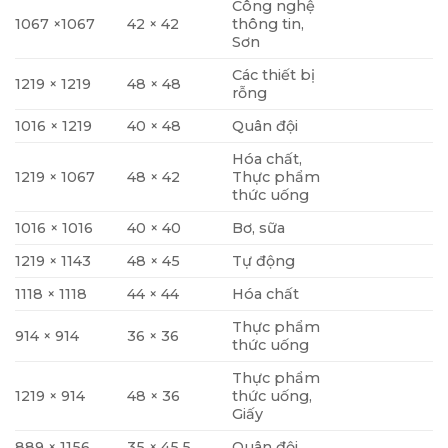
Công nghệ
1067 ×1067
42 × 42
thông tin,
Sơn
Các thiết bị
1219 × 1219
48 × 48
rỗng
1016 × 1219
40 × 48
Quân đội
Hóa chất,
1219 × 1067
48 × 42
Thực phẩm
thức uống
1016 × 1016
40 × 40
Bơ, sữa
1219 × 1143
48 × 45
Tự động
1118 × 1118
44 × 44
Hóa chất
Thực phẩm
914 × 914
36 × 36
thức uống
Thực phẩm
1219 × 914
48 × 36
thức uống,
Giấy
889 × 1156
35 × 45.5
Quân đội