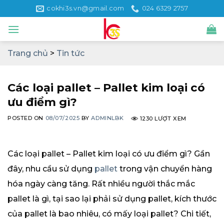
Skip
cokhi3s.vn@gmail.com
024 6329 2757
to
content
Trang chủ
>
Tin tức
Các loại pallet – Pallet kim loại có
ưu điểm gì?
POSTED ON
08/07/2025
BY
ADMINLBK
1230 LƯỢT XEM
Các loại pallet – Pallet kim loại có ưu điểm gì? Gần
đây, nhu cầu sử dụng
pallet
trong vận chuyển hàng
hóa ngày càng tăng. Rất nhiều người thắc mắc
pallet là gì, tại sao lại phải sử dụng pallet, kích thước
của pallet là bao nhiêu, có mấy loại pallet? Chi tiết,