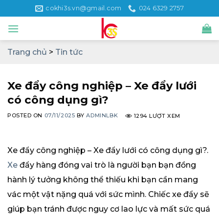
Skip
cokhi3s.vn@gmail.com
024 6329 2757
to
content
Trang chủ
>
Tin tức
Xe đẩy công nghiệp – Xe đẩy lưới
có công dụng gì?
POSTED ON
07/11/2025
BY
ADMINLBK
1294 LƯỢT XEM
Xe đẩy công nghiệp – Xe đẩy lưới có công dụng gì?.
Xe
đẩy hàng đóng vai trò là người bạn bạn đồng
hành lý tưởng không thể thiếu khi bạn cần mang
vác một vật nặng quá với sức mình. Chiếc xe đẩy sẽ
giúp bạn tránh được nguy cơ lao lực và mất sức quá